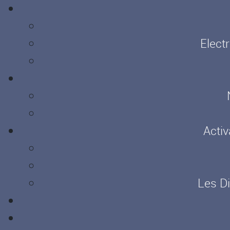
Elect
Activ
Les D