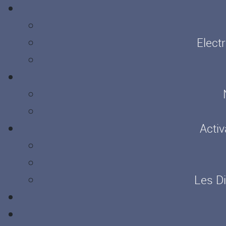
Elect
Activ
Les D