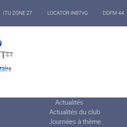
ITU ZONE 27
LOCATOR IN87VG
DDFM 44
Actualités
Actualités du club
Journées à thème