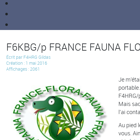
F6KBG/p FRANCE FAUNA FLO
Écrit par
F4HRG Gildas
Création : 1 mai 2016
Affichages : 2061
Je m'étai
portable
F4HRG/p 
Mais sac
l'ai con
Au pied l
vous. Ai