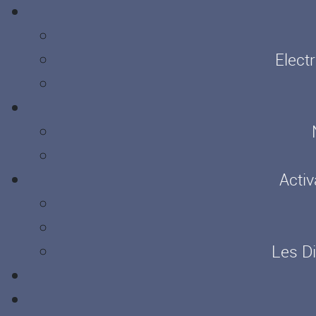
Elect
Activ
Les D